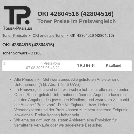
OKI 42804516 (42804516)
Toner Preise im Preisvergleich
Toner-Preis.de
OKI originale Toner
OKI 42804516 (42804516)
OKI 42804516 (42804516)
Toner Schwarz - C3100
1
Preis vom
18.06 €
Kaufland
07.08.2026 06:48:21
Alle Preise inkl. Mehrwertsteuer. Alle gelisteten Anbieter sind
Unternehmen (§ 5b Abs. 1 Nr. 6 UWG).
Im Preisvergleich sind sehr wahrscheinlich nicht alle existierenden
Online-Shops gelistet. Informationen über die Angebote basieren
auf den Angaben des jeweiligen Händlers, und zwar vom Zeitpunkt
der Angabe "Preis vom". Die Verfügbarkeit bzw. Lieferzeit,
Versandkosten und der Preis können zu einem späteren Zeitpunkt
abweichen. Preise können höher sein.
Wir erhalten ggf. von gelisteten Anbietern eine Provision für
vermittelte Verkäufe oder weitergeleitete Besucher.