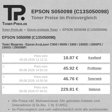
EPSON S050098 (C13S050098)
Toner Preise im Preisvergleich
Toner-Preis.de
Epson originale Toner
EPSON S050098 (C13S050098)
EPSON S050098 (C13S050098)
Toner Magenta - Epson AcuLaser C900 / 900N / 1900 / 1900D / 1900PS /
1900S / 1900WiFi
1
Preis vom
18.87 €
Kaufland
09.08.2026 12:12:11
2
Preis vom
45.92 €
Profitoner
09.08.2026 14:50:33
3
Preis vom
46.76 €
Tonerweb
09.08.2026 14:50:34
4
Preis vom
229.81 €
Galaxus
09.08.2026 07:40:51
Alle Preise inkl. Mehrwertsteuer. Alle gelisteten Anbieter sind
Unternehmen (§ 5b Abs. 1 Nr. 6 UWG).
Im Preisvergleich sind sehr wahrscheinlich nicht alle existierenden