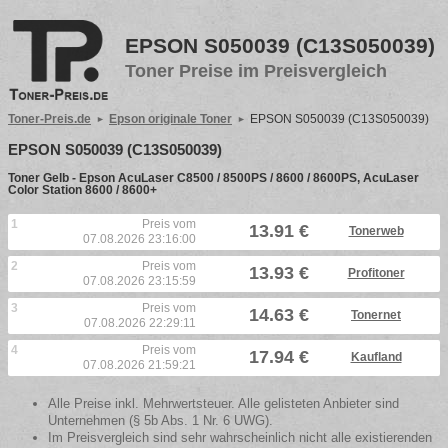
EPSON S050039 (C13S050039)
Toner Preise im Preisvergleich
Toner-Preis.de
Epson originale Toner
EPSON S050039 (C13S050039)
EPSON S050039 (C13S050039)
Toner Gelb - Epson AcuLaser C8500 / 8500PS / 8600 / 8600PS, AcuLaser
Color Station 8600 / 8600+
1
Preis vom
13.91 €
Tonerweb
07.08.2026 23:16:00
2
Preis vom
13.93 €
Profitoner
07.08.2026 23:15:59
3
Preis vom
14.63 €
Tonernet
07.08.2026 22:29:11
4
Preis vom
17.94 €
Kaufland
07.08.2026 21:59:21
Alle Preise inkl. Mehrwertsteuer. Alle gelisteten Anbieter sind
Unternehmen (§ 5b Abs. 1 Nr. 6 UWG).
Im Preisvergleich sind sehr wahrscheinlich nicht alle existierenden