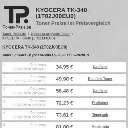
KYOCERA TK-340
(1T02J00EU0)
Toner Preise im Preisvergleich
Toner-Preis.de
Kyocera originale Toner
KYOCERA TK-340 (1T02J00EU0)
KYOCERA TK-340 (1T02J00EU0)
Toner Schwarz - Kyocera-Mita FS-2020D / FS-2020DN
1
Preis vom
34.95 €
Kaufland
08.08.2026 20:55:41
2
Preis vom
49.98 €
Baseline Toner
08.08.2026 22:20:11
3
Preis vom
58.48 €
Kaufland
08.08.2026 20:55:41
4
Preis vom
72.23 €
Profitoner
08.08.2026 22:20:04
5
Preis vom
73.61 €
Tonerweb
08.08.2026 22:20:05
6
Preis vom
81.00 €
Mediarado