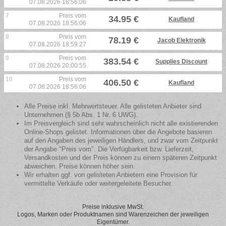
07.08.2026 18:56:06
7
Preis vom
34.95 €
Kaufland
07.08.2026 18:56:06
8
Preis vom
78.19 €
Jacob Elektronik
07.08.2026 18:59:27
9
Preis vom
383.54 €
Supplies Discount
07.08.2026 20:00:55
10
Preis vom
406.50 €
Kaufland
07.08.2026 18:56:06
Alle Preise inkl. Mehrwertsteuer. Alle gelisteten Anbieter sind
Unternehmen (§ 5b Abs. 1 Nr. 6 UWG).
Im Preisvergleich sind sehr wahrscheinlich nicht alle existierenden
Online-Shops gelistet. Informationen über die Angebote basieren
auf den Angaben des jeweiligen Händlers, und zwar vom Zeitpunkt
der Angabe "Preis vom". Die Verfügbarkeit bzw. Lieferzeit,
Versandkosten und der Preis können zu einem späteren Zeitpunkt
abweichen. Preise können höher sein.
Wir erhalten ggf. von gelisteten Anbietern eine Provision für
vermittelte Verkäufe oder weitergeleitete Besucher.
Preise inklusive MwSt.
Logos, Marken oder Produktnamen sind Warenzeichen der jeweiligen
Eigentümer.