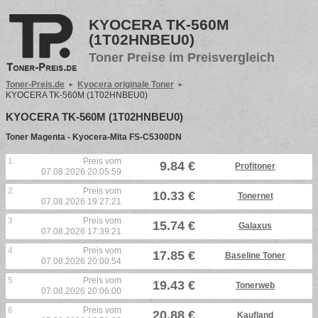
KYOCERA TK-560M
(1T02HNBEU0)
Toner Preise im Preisvergleich
Toner-Preis.de
Kyocera originale Toner
KYOCERA TK-560M (1T02HNBEU0)
KYOCERA TK-560M (1T02HNBEU0)
Toner Magenta - Kyocera-Mita FS-C5300DN
1
Preis vom
9.84 €
Profitoner
07.08.2026 20:05:59
2
Preis vom
10.33 €
Tonernet
07.08.2026 19:27:21
3
Preis vom
15.74 €
Galaxus
07.08.2026 17:39:21
4
Preis vom
17.85 €
Baseline Toner
07.08.2026 20:00:54
5
Preis vom
19.43 €
Tonerweb
07.08.2026 20:06:00
6
Preis vom
20.88 €
Kaufland