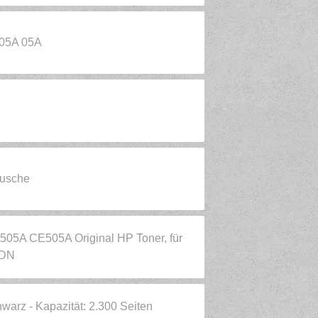
05A 05A
tusche
505A CE505A Original HP Toner, für
5DN
arz - Kapazität: 2.300 Seiten