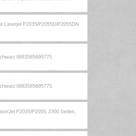
für Laserjet P2035/P2055D/P2055DN
, schwarz 0883585695775
schwarz 0883585695775
aserJet P2035/P2055, 2300 Seiten,