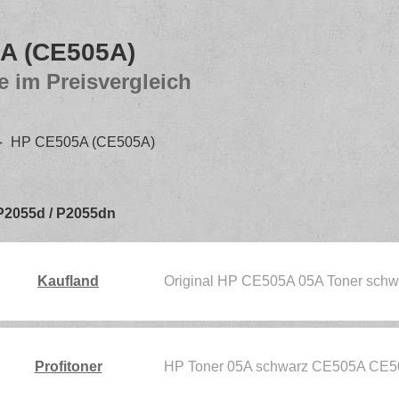
A (CE505A)
e im Preisvergleich
HP CE505A (CE505A)
 P2055d / P2055dn
Kaufland
Original HP CE505A 05A Toner schwa
Profitoner
HP Toner 05A schwarz CE505A CE