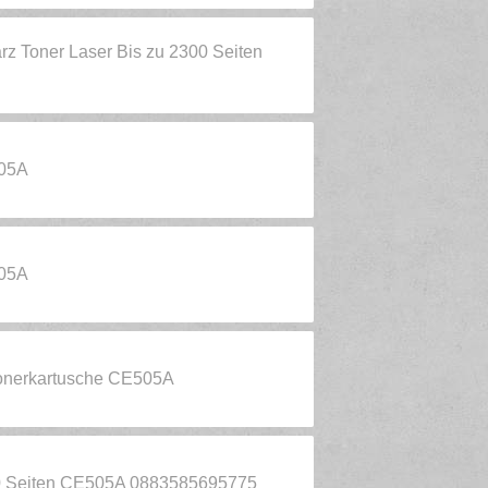
z Toner Laser Bis zu 2300 Seiten
 05A
 05A
Tonerkartusche CE505A
00 Seiten CE505A 0883585695775