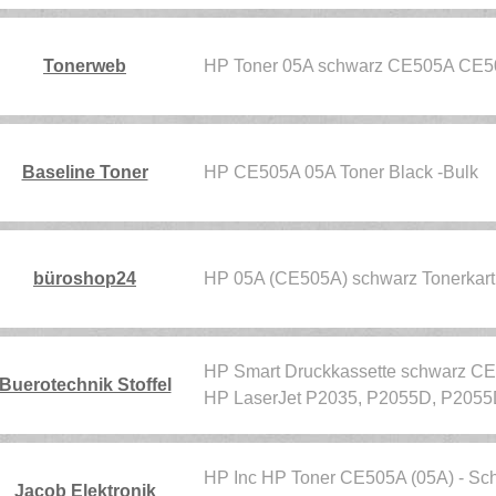
Tonerweb
HP Toner 05A schwarz CE505A CE5
Baseline Toner
HP CE505A 05A Toner Black -Bulk
büroshop24
HP 05A (CE505A) schwarz Tonerkar
HP Smart Druckkassette schwarz CE
Buerotechnik Stoffel
HP LaserJet P2035, P2055D, P205
HP Inc HP Toner CE505A (05A) - Schw
Jacob Elektronik