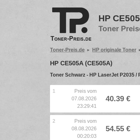
HP CE505
Toner Preis
Toner-Preis.de
HP originale Toner
HP CE505A (CE505A)
Toner Schwarz - HP LaserJet P2035 /
1
Preis vom
40.39 €
07.08.2026
23:29:41
2
Preis vom
54.55 €
08.08.2026
00:20:03