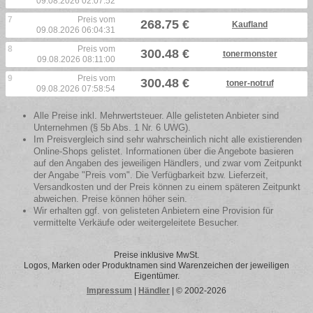
09.08.2026 02:07:52
7
Preis vom
268.75 €
Kaufland
09.08.2026 06:04:31
8
Preis vom
300.48 €
tonermonster
09.08.2026 08:11:00
9
Preis vom
300.48 €
toner-notruf
09.08.2026 07:58:54
Alle Preise inkl. Mehrwertsteuer. Alle gelisteten Anbieter sind
Unternehmen (§ 5b Abs. 1 Nr. 6 UWG).
Im Preisvergleich sind sehr wahrscheinlich nicht alle existierenden
Online-Shops gelistet. Informationen über die Angebote basieren
auf den Angaben des jeweiligen Händlers, und zwar vom Zeitpunkt
der Angabe "Preis vom". Die Verfügbarkeit bzw. Lieferzeit,
Versandkosten und der Preis können zu einem späteren Zeitpunkt
abweichen. Preise können höher sein.
Wir erhalten ggf. von gelisteten Anbietern eine Provision für
vermittelte Verkäufe oder weitergeleitete Besucher.
Preise inklusive MwSt.
Logos, Marken oder Produktnamen sind Warenzeichen der jeweiligen
Eigentümer.
Impressum
|
Händler
| © 2002-2026