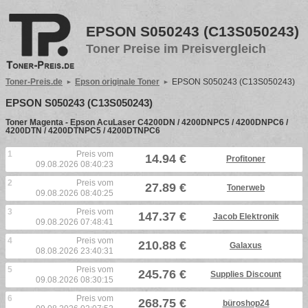
EPSON S050243 (C13S050243)
Toner Preise im Preisvergleich
Toner-Preis.de
Epson originale Toner
EPSON S050243 (C13S050243)
EPSON S050243 (C13S050243)
Toner Magenta - Epson AcuLaser C4200DN / 4200DNPC5 / 4200DNPC6 /
4200DTN / 4200DTNPC5 / 4200DTNPC6
1
Preis vom
14.94 €
Profitoner
09.08.2026 08:40:23
2
Preis vom
27.89 €
Tonerweb
09.08.2026 08:40:25
3
Preis vom
147.37 €
Jacob Elektronik
09.08.2026 07:48:41
4
Preis vom
210.88 €
Galaxus
08.08.2026 23:40:31
5
Preis vom
245.76 €
Supplies Discount
09.08.2026 08:30:15
6
Preis vom
268.75 €
büroshop24