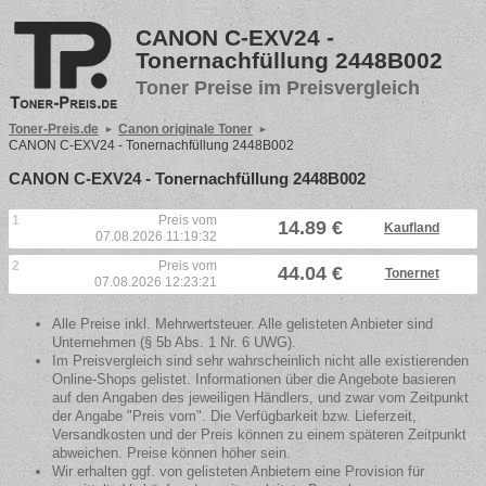
CANON C-EXV24 -
Tonernachfüllung 2448B002
Toner Preise im Preisvergleich
Toner-Preis.de
Canon originale Toner
CANON C-EXV24 - Tonernachfüllung 2448B002
CANON C-EXV24 - Tonernachfüllung 2448B002
1
Preis vom
14.89 €
Kaufland
07.08.2026 11:19:32
2
Preis vom
44.04 €
Tonernet
07.08.2026 12:23:21
Alle Preise inkl. Mehrwertsteuer. Alle gelisteten Anbieter sind
Unternehmen (§ 5b Abs. 1 Nr. 6 UWG).
Im Preisvergleich sind sehr wahrscheinlich nicht alle existierenden
Online-Shops gelistet. Informationen über die Angebote basieren
auf den Angaben des jeweiligen Händlers, und zwar vom Zeitpunkt
der Angabe "Preis vom". Die Verfügbarkeit bzw. Lieferzeit,
Versandkosten und der Preis können zu einem späteren Zeitpunkt
abweichen. Preise können höher sein.
Wir erhalten ggf. von gelisteten Anbietern eine Provision für