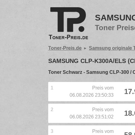
SAMSUNG 
Toner Preis
Toner-Preis.de
Samsung originale 
SAMSUNG CLP-K300A/ELS (C
Toner Schwarz - Samsung CLP-300 / 
1
Preis vom
17.
06.08.2026 23:50:33
2
Preis vom
18.
06.08.2026 23:51:02
3
Preis vom
58.