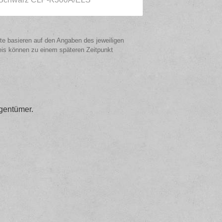
ote basieren auf den Angaben des jeweiligen
eis können zu einem späteren Zeitpunkt
gentümer.