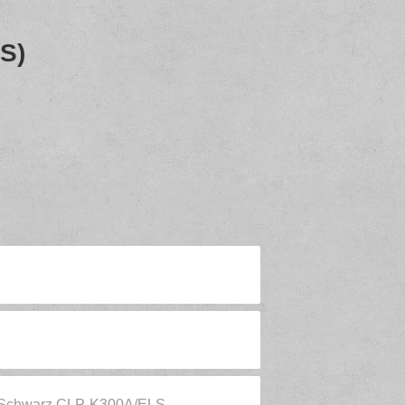
S)
 Schwarz CLP-K300A/ELS