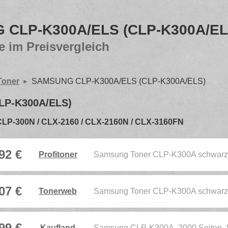
CLP-K300A/ELS (CLP-K300A/EL
e im Preisvergleich
Toner
SAMSUNG CLP-K300A/ELS (CLP-K300A/ELS)
LP-K300A/ELS)
CLP-300N / CLX-2160 / CLX-2160N / CLX-3160FN
92 €
Profitoner
Samsung Toner CLP-K300A schwarz
07 €
Tonerweb
Samsung Toner CLP-K300A schwarz
99 €
Kaufland
Samsung CLP-K300A, 2000 Seiten,