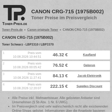
CANON CRG-715 (1975B002)
Toner Preise im Preisvergleich
Toner-Preis.de
Canon originale Toner
CANON CRG-715 (1975B002)
CANON CRG-715 (1975B002)
Toner Schwarz - LBP3310 / LBP3370
1
Preis vom
46.32 €
Kaufland
10.08.2026 10:44:51
2
Preis vom
76.52 €
Galaxus
10.08.2026 00:05:42
3
Preis vom
84.13 €
Jacob Elektronik
10.08.2026 11:27:41
4
Preis vom
222.15 €
Supplies Discount
10.08.2026 12:20:07
Alle Preise inkl. Mehrwertsteuer. Alle gelisteten Anbieter sind
Unternehmen (§ 5b Abs. 1 Nr. 6 UWG).
Im Preisvergleich sind sehr wahrscheinlich nicht alle existierenden
Online-Shops gelistet. Informationen über die Angebote basieren