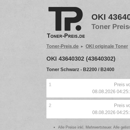
OKI 4364
Toner Preis
Toner-Preis.de
OKI originale Toner
OKI 43640302 (43640302)
Toner Schwarz - B2200 / B2400
1
Preis 
08.08.2026 04:25
2
Preis 
08.08.2026 04:25
Alle Preise inkl. Mehrwertsteuer. Alle gel