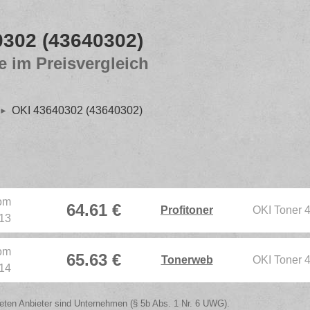
0302 (43640302)
e im Preisvergleich
OKI 43640302 (43640302)
vom
64.61 €
Profitoner
OKI Toner 
:13
vom
65.63 €
Tonerweb
OKI Toner 
:14
isteten Anbieter sind Unternehmen (§ 5b Abs. 1 Nr. 6 UWG).