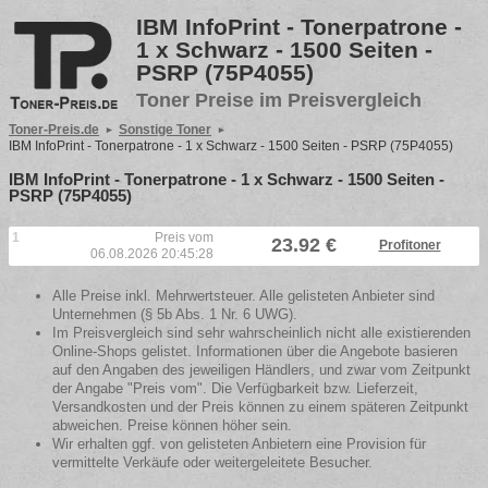
IBM InfoPrint - Tonerpatrone -
1 x Schwarz - 1500 Seiten -
PSRP (75P4055)
Toner Preise im Preisvergleich
Toner-Preis.de
Sonstige Toner
IBM InfoPrint - Tonerpatrone - 1 x Schwarz - 1500 Seiten - PSRP (75P4055)
IBM InfoPrint - Tonerpatrone - 1 x Schwarz - 1500 Seiten -
PSRP (75P4055)
1
Preis vom
23.92 €
Profitoner
06.08.2026 20:45:28
Alle Preise inkl. Mehrwertsteuer. Alle gelisteten Anbieter sind
Unternehmen (§ 5b Abs. 1 Nr. 6 UWG).
Im Preisvergleich sind sehr wahrscheinlich nicht alle existierenden
Online-Shops gelistet. Informationen über die Angebote basieren
auf den Angaben des jeweiligen Händlers, und zwar vom Zeitpunkt
der Angabe "Preis vom". Die Verfügbarkeit bzw. Lieferzeit,
Versandkosten und der Preis können zu einem späteren Zeitpunkt
abweichen. Preise können höher sein.
Wir erhalten ggf. von gelisteten Anbietern eine Provision für
vermittelte Verkäufe oder weitergeleitete Besucher.