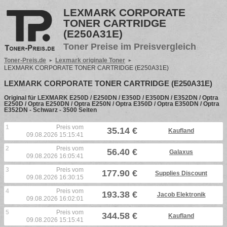
LEXMARK CORPORATE
TONER CARTRIDGE
(E250A31E)
Toner Preise im Preisvergleich
Toner-Preis.de
Lexmark originale Toner
LEXMARK CORPORATE TONER CARTRIDGE (E250A31E)
LEXMARK CORPORATE TONER CARTRIDGE (E250A31E)
Original für LEXMARK E250D / E250DN / E350D / E350DN / E352DN / Optra
E250D / Optra E250DN / Optra E250N / Optra E350D / Optra E350DN / Optra
E352DN - Schwarz - 3500 Seiten
1
Preis vom
35.14 €
Kaufland
09.08.2026 15:15:41
2
Preis vom
56.40 €
Galaxus
09.08.2026 16:05:41
3
Preis vom
177.90 €
Supplies Discount
09.08.2026 16:30:15
4
Preis vom
193.38 €
Jacob Elektronik
09.08.2026 16:02:01
5
Preis vom
344.58 €
Kaufland
09.08.2026 15:15:41