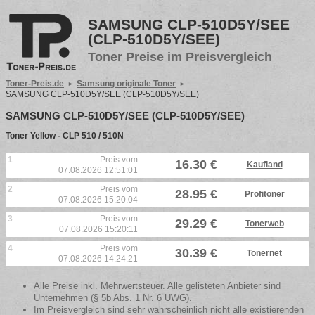
SAMSUNG CLP-510D5Y/SEE
(CLP-510D5Y/SEE)
Toner Preise im Preisvergleich
Toner-Preis.de
Samsung originale Toner
SAMSUNG CLP-510D5Y/SEE (CLP-510D5Y/SEE)
SAMSUNG CLP-510D5Y/SEE (CLP-510D5Y/SEE)
Toner Yellow - CLP 510 / 510N
1
Preis vom
16.30 €
Kaufland
07.08.2026 12:51:01
2
Preis vom
28.95 €
Profitoner
07.08.2026 15:20:04
3
Preis vom
29.29 €
Tonerweb
07.08.2026 15:20:11
4
Preis vom
30.39 €
Tonernet
07.08.2026 14:24:21
Alle Preise inkl. Mehrwertsteuer. Alle gelisteten Anbieter sind
Unternehmen (§ 5b Abs. 1 Nr. 6 UWG).
Im Preisvergleich sind sehr wahrscheinlich nicht alle existierenden