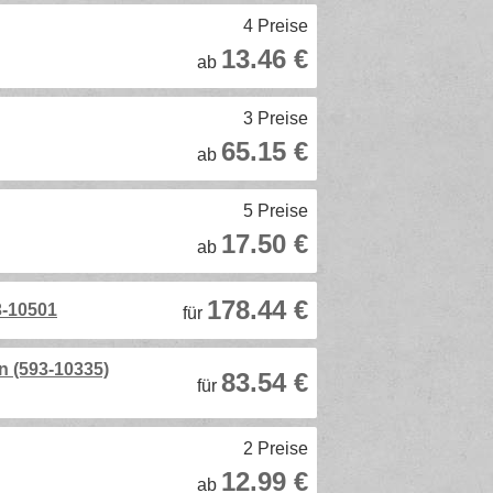
4 Preise
13.46 €
ab
3 Preise
65.15 €
ab
5 Preise
17.50 €
ab
178.44 €
3-10501
für
n (593-10335)
83.54 €
für
2 Preise
12.99 €
ab