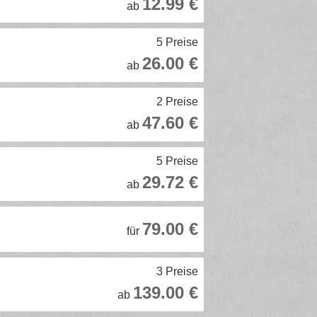
12.99 €
ab
5 Preise
26.00 €
ab
2 Preise
47.60 €
ab
5 Preise
29.72 €
ab
79.00 €
für
3 Preise
139.00 €
ab