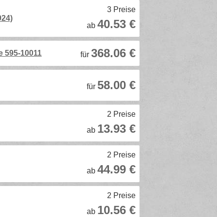
3 Preise
924)
40.53 €
ab
368.06 €
e 595-10011
für
58.00 €
für
2 Preise
13.93 €
ab
2 Preise
44.99 €
ab
2 Preise
10.56 €
ab