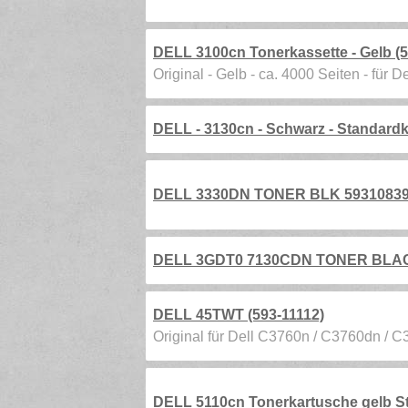
DELL 3100cn Tonerkassette - Gelb (
Original - Gelb - ca. 4000 Seiten - für D
DELL - 3130cn - Schwarz - Standardk
DELL 3330DN TONER BLK 59310839 
DELL 3GDT0 7130CDN TONER BLAC
DELL 45TWT (593-11112)
Original für Dell C3760n / C3760dn / C
DELL 5110cn Tonerkartusche gelb St