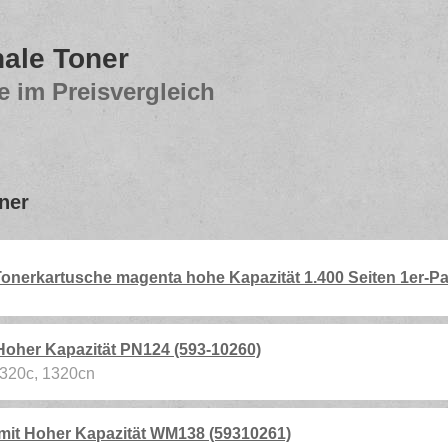
nale Toner
e im Preisvergleich
oner
onerkartusche magenta hohe Kapazität 1.400 Seiten 1er-Pa
Hoher Kapazität PN124 (593-10260)
 1320c, 1320cn
mit Hoher Kapazität WM138 (59310261)