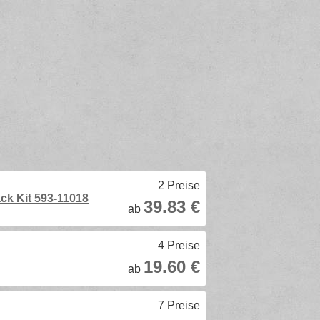
2 Preise
ck Kit 593-11018
39.83 €
ab
4 Preise
19.60 €
ab
7 Preise