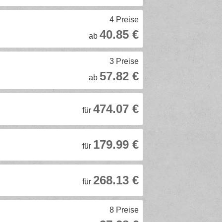
4 Preise
40.85 €
ab
3 Preise
57.82 €
ab
474.07 €
für
179.99 €
für
268.13 €
für
8 Preise