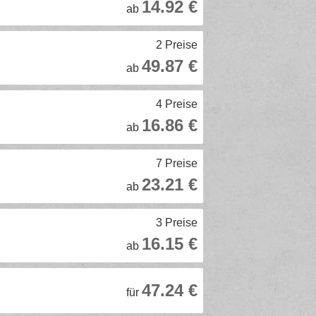
14.92 €
ab
2 Preise
49.87 €
ab
4 Preise
16.86 €
ab
7 Preise
23.21 €
ab
3 Preise
16.15 €
ab
47.24 €
für